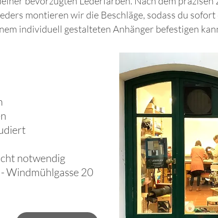
deiner bevorzugten Lederfarben. Nach dem präzisen 
eders montieren wir die Beschläge, sodass du sofort 
nem individuell gestalteten Anhänger befestigen kan
n
en
ludiert
nicht notwendig
o - Windmühlgasse 20