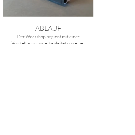
ABLAUF
Der Workshop beginnt mit einer
Vorstellungsrunde, begleitet von einer
entspannten Pause mit Kaffee oder Tee, um
sich kennenzulernen.
Wir führen durch den Prozess der
Schnittmustererstellung und helfen bei der
Auswahl aus verschiedenen faszinierenden
Lederfarben.
Diese Kurs kann auch auf zwei Tage
aufgeteilt werden. Du kannst auch Dein
Stück mit nach Hause nehmen und dort zu
Ende flechten. Am Ende wird noch der
Henkel moniert und die einzigartige